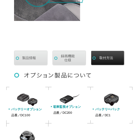
録画機能
製品情報
取付方法
仕様
駐車監視オプション
バッテリーオプション
バッテリーパック
品番／DC200
品番／DC100
品番／DC1